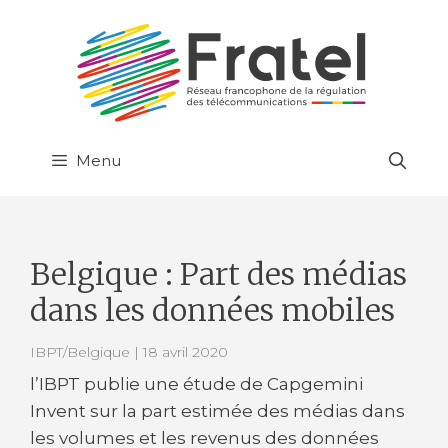
Aller
au
contenu
Menu
Belgique : Part des médias
dans les données mobiles
IBPT/Belgique | 18 avril 2020
l’IBPT publie une étude de Capgemini
Invent sur la part estimée des médias dans
les volumes et les revenus des données