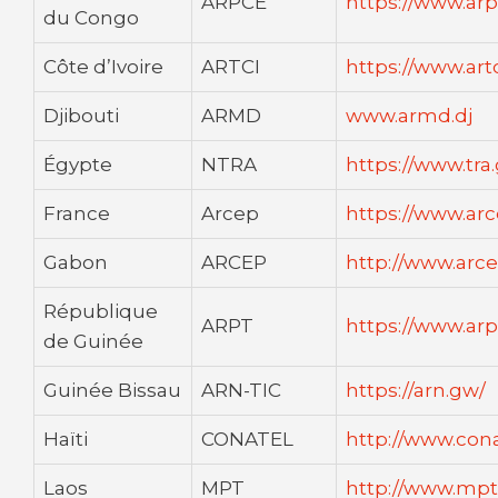
ARPCE
https://www.ar
du Congo
Côte d’Ivoire
ARTCI
https://www.artc
Djibouti
ARMD
www.armd.dj
Égypte
NTRA
https://www.tra
France
Arcep
https://www.arc
Gabon
ARCEP
http://www.arc
République
ARPT
https://www.arp
de Guinée
Guinée Bissau
ARN-TIC
https://arn.gw
/
Haïti
CONATEL
http://www.cona
Laos
MPT
http://www.mpt.