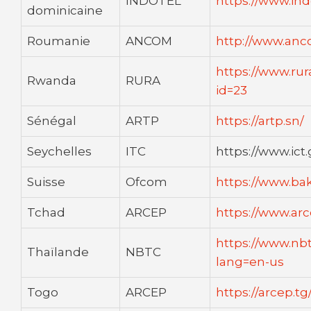
INDOTEL
https://www.ind
dominicaine
Roumanie
ANCOM
http://www.anc
https://www.rur
Rwanda
RURA
id=23
Sénégal
ARTP
https://artp.sn/
Seychelles
ITC
https://www.ict.
Suisse
Ofcom
https://www.b
Tchad
ARCEP
https://www.arc
https://www.nb
Thaïlande
NBTC
lang=en-us
Togo
ARCEP
https://arcep.tg