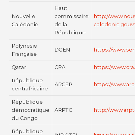
Haut
Nouvelle
commissaire
http://www.nouv
Calédonie
de la
caledonie.gouv.f
République
Polynésie
DGEN
https://www.ser
Française
Qatar
CRA
https://www.cra
République
ARCEP
https://www.arc
centrafricaine
République
démocratique
ARPTC
http://www.arpt
du Congo
République