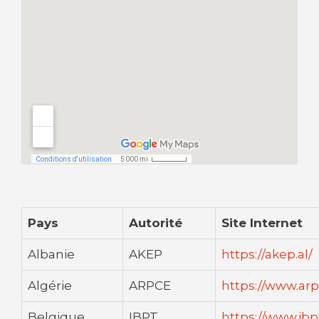
Pays
Autorité
Site Internet
Albanie
AKEP
https://akep.al/
Algérie
ARPCE
https://www.arp
Belgique
IBPT
https://www.ibp