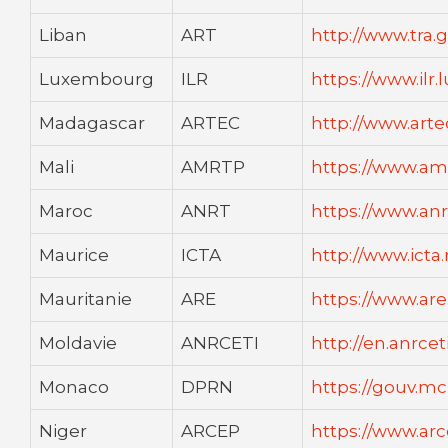
Liban
ART
http://www.tra.g
Luxembourg
ILR
https://www.ilr.l
Madagascar
ARTEC
http://www.art
Mali
AMRTP
https://www.am
Maroc
ANRT
https://www.an
Maurice
ICTA
http://www.icta
Mauritanie
ARE
https://www.ar
Moldavie
ANRCETI
http://en.anrcet
Monaco
DPRN
https://gouv.mc
Niger
ARCEP
https://www.arc