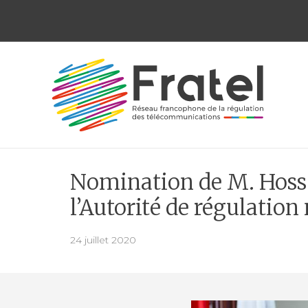
Aller
au
contenu
Nomination de M. Hossa
l’Autorité de régulati
24 juillet 2020