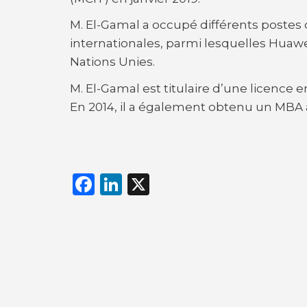
M. El-Gamal a occupé différents postes
internationales, parmi lesquelles Huaw
Nations Unies.
M. El-Gamal est titulaire d’une licence e
En 2014, il a également obtenu un MBA 
F
Li
X
a
n
c
k
e
e
b
dI
o
n