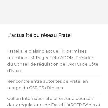
a
n
c
k
e
e
b
dI
o
n
L'actualité du réseau Fratel
o
k
Fratel a le plaisir d’accueillir, parmi ses
membres, M. Roger Félix ADOM, Président
du Conseil de régulation de l’ARTCI de Côte
d’Ivoire
Rencontre entre autorités de Fratel en
marge du GSR-26 d’Ankara
Cullen International a offert une bourse à
deux régulateurs de Fratel (l’ARCEP Bénin et