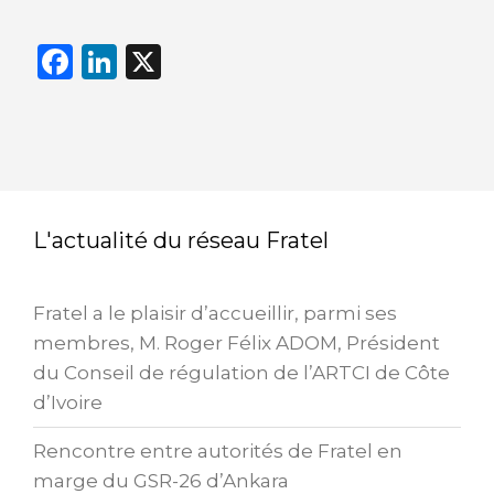
F
Li
X
a
n
c
k
e
e
b
dI
o
n
L'actualité du réseau Fratel
o
k
Fratel a le plaisir d’accueillir, parmi ses
membres, M. Roger Félix ADOM, Président
du Conseil de régulation de l’ARTCI de Côte
d’Ivoire
Rencontre entre autorités de Fratel en
marge du GSR-26 d’Ankara