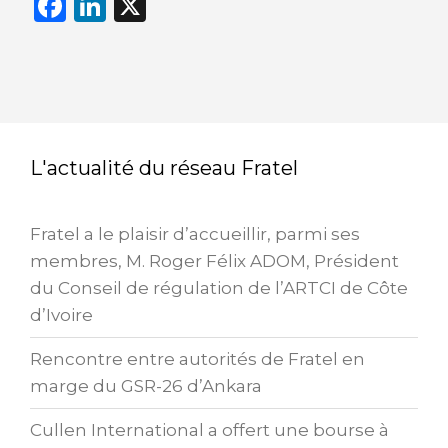
F
Li
X
a
n
c
k
e
e
b
dI
o
n
L'actualité du réseau Fratel
o
k
Fratel a le plaisir d’accueillir, parmi ses
membres, M. Roger Félix ADOM, Président
du Conseil de régulation de l’ARTCI de Côte
d’Ivoire
Rencontre entre autorités de Fratel en
marge du GSR-26 d’Ankara
Cullen International a offert une bourse à